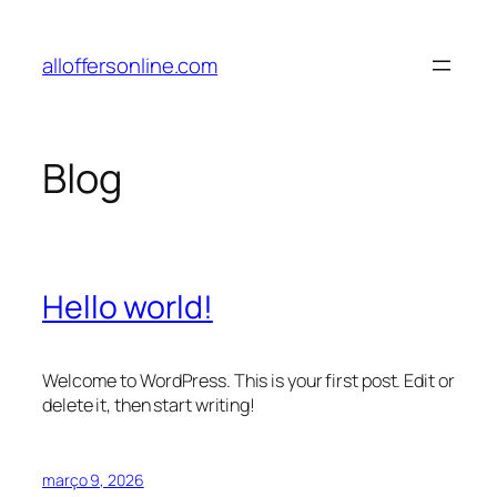
Pular
para
alloffersonline.com
o
conteúdo
Blog
Hello world!
Welcome to WordPress. This is your first post. Edit or
delete it, then start writing!
março 9, 2026